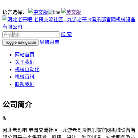
语言选择：
搜 索
导航菜单
Toggle navigation
网站首页
关于我们
机械自动化
机械百科
联系我们
公司简介
&
河北老哥吧!老哥交流社区 - 九游老哥J9俱乐部官网机械设备有
限公司是一个集开发、科研、设计、生产制造、技术服务及市