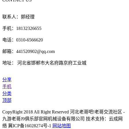
联系人：郭经理
手机：18132326655
电话：0310-6566620
邮箱：441520902@qq.com
地址： 河北省邯郸市大名府路京府工业城
分享
手机
分类
顶部
CopyRight 2018 All Right Reserved 河北老哥吧!老哥交流社区 -
九游老哥J9俱乐部官网机械设备有限公司 技术支持：云成网
络 冀ICP备16028274号-1
网站地图