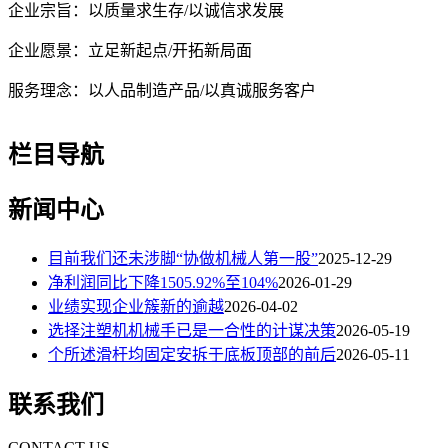
企业宗旨：以质量求生存
/以诚信求发展
企业愿景：立足新起点
/开拓新局面
服务理念：以人品制造产品
/以真诚服务客户
栏目导航
新闻中心
目前我们还未涉脚“协做机械人第一股”
2025-12-29
净利润同比下降1505.92%至104%
2026-01-29
业绩实现企业簇新的逾越
2026-04-02
选择注塑机机械手已是一合性的计谋决策
2026-05-19
个所述滑杆均固定安拆于底板顶部的前后
2026-05-11
联系我们
CONTACT US