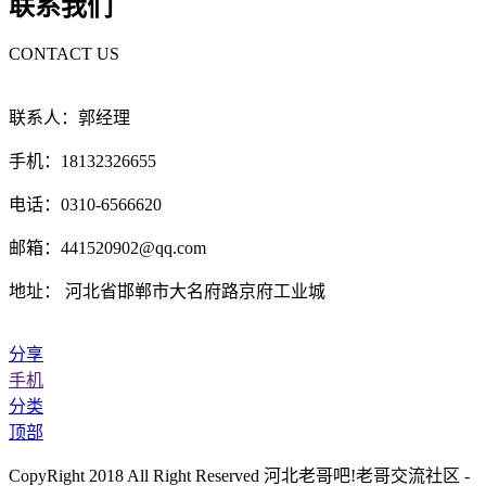
联系我们
CONTACT US
联系人：郭经理
手机：18132326655
电话：0310-6566620
邮箱：441520902@qq.com
地址： 河北省邯郸市大名府路京府工业城
分享
手机
分类
顶部
CopyRight 2018 All Right Reserved 河北老哥吧!老哥交流社区 -