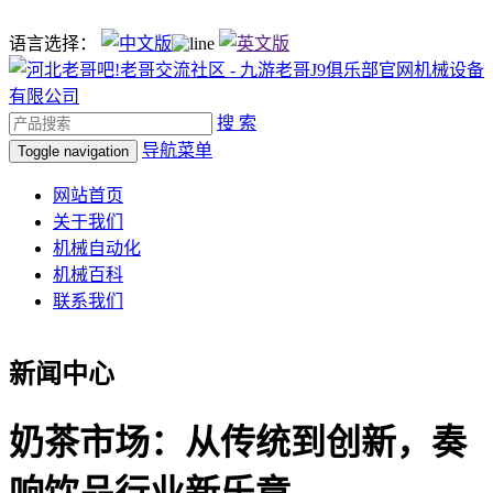
语言选择：
搜 索
导航菜单
Toggle navigation
网站首页
关于我们
机械自动化
机械百科
联系我们
新闻中心
奶茶市场：从传统到创新，奏