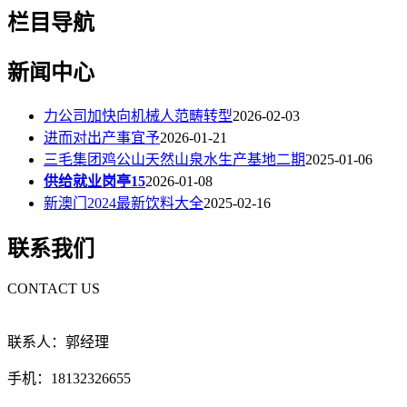
栏目导航
新闻中心
力公司加快向机械人范畴转型
2026-02-03
进而对出产事宜予
2026-01-21
三毛集团鸡公山天然山泉水生产基地二期
2025-01-06
供给就业岗亭15
2026-01-08
新澳门2024最新饮料大全
2025-02-16
联系我们
CONTACT US
联系人：郭经理
手机：18132326655