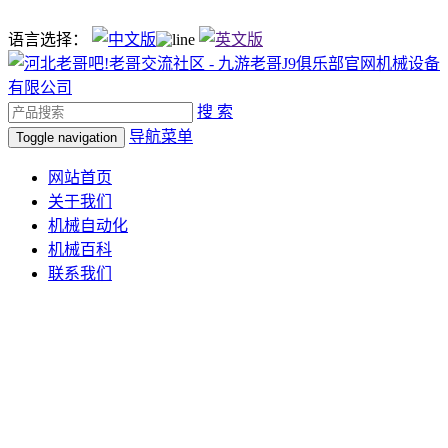
语言选择：
搜 索
导航菜单
Toggle navigation
网站首页
关于我们
机械自动化
机械百科
联系我们