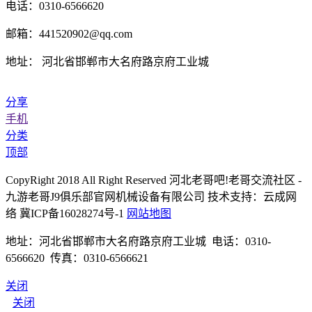
电话：0310-6566620
邮箱：441520902@qq.com
地址： 河北省邯郸市大名府路京府工业城
分享
手机
分类
顶部
CopyRight 2018 All Right Reserved 河北老哥吧!老哥交流社区 -
九游老哥J9俱乐部官网机械设备有限公司 技术支持：云成网
络 冀ICP备16028274号-1
网站地图
地址：河北省邯郸市大名府路京府工业城 电话：0310-
6566620 传真：0310-6566621
关闭
关闭