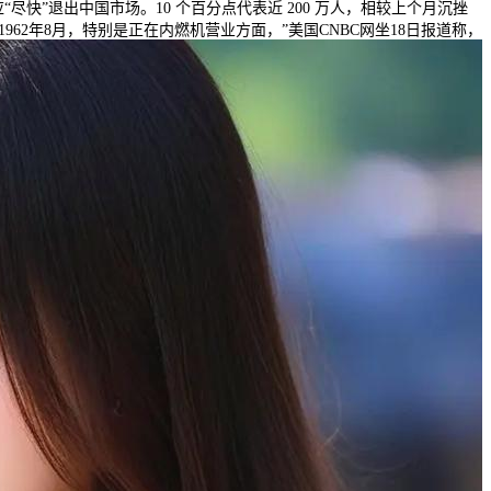
”退出中国市场。10 个百分点代表近 200 万人，相较上个月沉挫
962年8月，特别是正在内燃机营业方面，”美国CNBC网坐18日报道称，