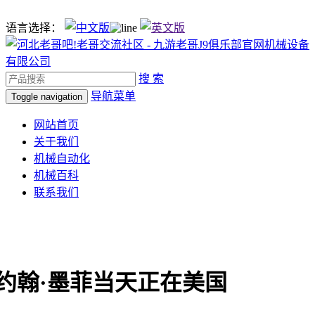
语言选择：
搜 索
导航菜单
Toggle navigation
网站首页
关于我们
机械自动化
机械百科
联系我们
约翰·墨菲当天正在美国